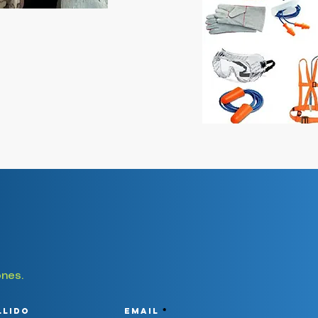
ones.
llido
Email