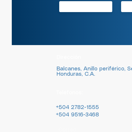
Dirección
Balcanes, Anillo periférico, 
Honduras, C.A.
Teléfonos:
+504 2782-1555
+504 9516-3468
Correo: